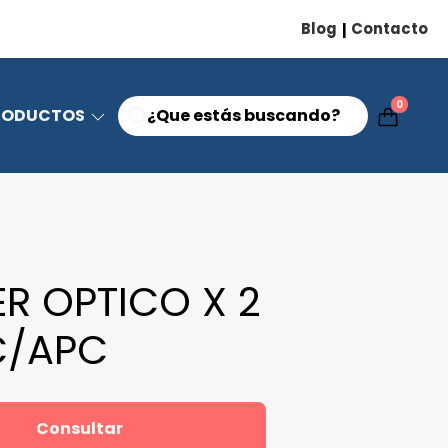
Blog
Contacto
|
0
RODUCTOS
ER OPTICO X 2
C/APC
Consultar