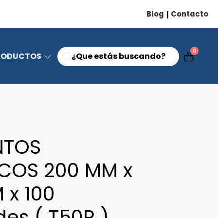
Blog
Contacto
|
0
RODUCTOS
NTOS
ICOS 200 MM x
 x 100
es ( T50R )